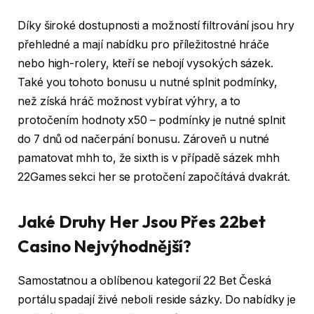
Díky široké dostupnosti a možností filtrování jsou hry
přehledné a mají nabídku pro příležitostné hráče
nebo high-rolery, kteří se nebojí vysokých sázek.
Také you tohoto bonusu u nutné splnit podmínky,
než získá hráč možnost vybírat výhry, a to
protočením hodnoty x50 – podmínky je nutné splnit
do 7 dnů od načerpání bonusu. Zároveň u nutné
pamatovat mhh to, že sixth is v případě sázek mhh
22Games sekci her se protočení započítává dvakrát.
Jaké Druhy Her Jsou Přes 22bet
Casino Nejvýhodnější?
Samostatnou a oblíbenou kategorií 22 Bet Česká
portálu spadají živé neboli reside sázky. Do nabídky je