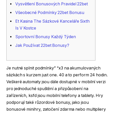
Vysvětlení Bonusových Pravidel 22bet
Všeobecné Podmínky 22bet Bonusu
Et Kasina The Sázkové Kanceláře Sixth
Is V Kostce
Sportovní Bonusy Každý Týden
Jak Používat 22bet Bonusy?
Je nutné splnit podmínky” “x3 na akumulovaných
sázkách s kurzem just one. 40 a to perform 24 hodin.
Veškeré automaty jsou dále dostupné v mobilní verzi
pro jednoduché spuštění a přizpůsobení na
zařízeních, ksfd jsou mobilní telefony a tablety. Hry
podporují také růzordové bonusy, jako jsou
bonusové minihry, zatočení zdarma nebo multipliery