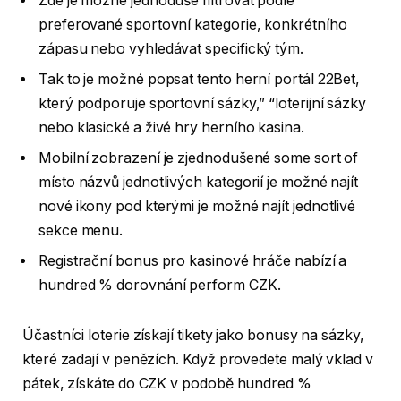
Zde je možné jednoduše filtrovat podle
preferované sportovní kategorie, konkrétního
zápasu nebo vyhledávat specifický tým.
Tak to je možné popsat tento herní portál 22Bet,
který podporuje sportovní sázky,” “loterijní sázky
nebo klasické a živé hry herního kasina.
Mobilní zobrazení je zjednodušené some sort of
místo názvů jednotlivých kategorií je možné najít
nové ikony pod kterými je možné najít jednotlivé
sekce menu.
Registrační bonus pro kasinové hráče nabízí a
hundred % dorovnání perform CZK.
Účastníci loterie získají tikety jako bonusy na sázky,
které zadají v penězích. Když provedete malý vklad v
pátek, získáte do CZK v podobě hundred %