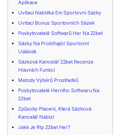
Aplikace
Uvítací Nabídka Em Sportovní Sázky
Uvítací Bonus Sportovních Sázek
Poskytovatelé Softwarů Her Na 22bet
Sázky Na Probíhající Sportovní
Události
Sázková Kancelář 22bet Recenze
Hlavních Funkcí
Metody Výběrů Prostředků
Poskytovatelé Herního Softwaru Na
22bet
Způsoby Placení, Která Sázková
Kancelář Nabízí
Jaké Je Rtp 22bet Her?