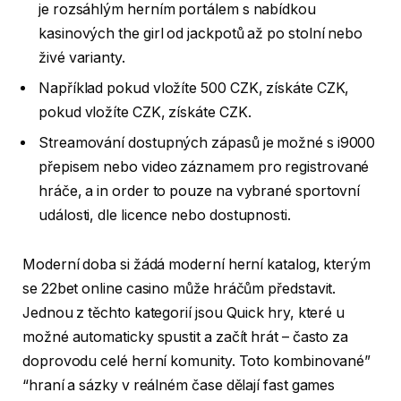
je rozsáhlým herním portálem s nabídkou
kasinových the girl od jackpotů až po stolní nebo
živé varianty.
Například pokud vložíte 500 CZK, získáte CZK,
pokud vložíte CZK, získáte CZK.
Streamování dostupných zápasů je možné s i9000
přepisem nebo video záznamem pro registrované
hráče, a in order to pouze na vybrané sportovní
události, dle licence nebo dostupnosti.
Moderní doba si žádá moderní herní katalog, kterým
se 22bet online casino může hráčům představit.
Jednou z těchto kategorií jsou Quick hry, které u
možné automaticky spustit a začít hrát – často za
doprovodu celé herní komunity. Toto kombinované”
“hraní a sázky v reálném čase dělají fast games