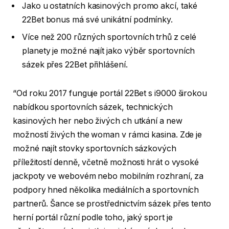
Jako u ostatních kasinových promo akcí, také
22Bet bonus má své unikátní podmínky.
Více než 200 různých sportovních trhů z celé
planety je možné najít jako výběr sportovních
sázek přes 22Bet přihlášení.
“Od roku 2017 funguje portál 22Bet s i9000 širokou
nabídkou sportovních sázek, technických
kasinových her nebo živých ch utkání a new
možností živých the woman v rámci kasina. Zde je
možné najít stovky sportovních sázkových
příležitostí denně, včetně možnosti hrát o vysoké
jackpoty ve webovém nebo mobilním rozhraní, za
podpory hned několika mediálních a sportovních
partnerů. Šance se prostřednictvím sázek přes tento
herní portál různí podle toho, jaký sport je