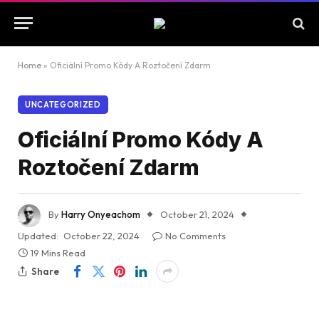
Home
»
Oficiální Promo Kódy A Roztočení Zdarm
UNCATEGORIZED
Oficiální Promo Kódy A
Roztočení Zdarm
By
Harry Onyeachom
October 21, 2024
Updated:
October 22, 2024
No Comments
19 Mins Read
Share