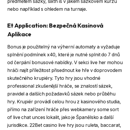
předmětem sázky, sixth is v jakém sázkovém kurzu
nebo například s ohledem na turnaje.
Et Application: Bezpečná Kasinová
Aplikace
Bonus je použitelný na výherní automaty a vyžaduje
splnění podmínek x40, které je nutné splnit do 7 dnů
od čerpání bonusové nabídky. V sekci live her mohou
hráči najít příležitost přisednout ke hře v doprovodem
skutečného krupiéry. Tyto hry jsou vhodné
professional zkušenější hráče, se znalostí sázek,
pravidel a dalších požadavků sázek nebo průběhu
hry. Krupiér provádí celou hrou z kasinového studia,
přímo na zařízení hráče přes webkamery some sort
of live chat unces lokalit, jako je Španělsko a další
jurisdikce. 22Bet casino live hry jsou ruleta, baccarat,