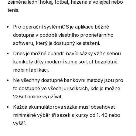
zejména lední hokej, fotbal, házená a volejbal nebo
tenis.
Pro operační systém iOS je aplikace běžně
dostupná v podobě vlastního proprietárního
softwaru, který je dostupný ke stažení.
Dnes je možné cuando navíc sázky vzít s sebou
kamkoliv díky moderní some sort of bezplatné
mobilní aplikaci.
Ne všechny dostupné bankovní metody jsou pro
to dostupné ve všech jurisdikcích, kde je možné
22Bet online využívat.
Každá akumulátorová sázka musí obsahovat
minimálně výběr tří sázek s kurzy od 1. 40 nebo
vyšší.