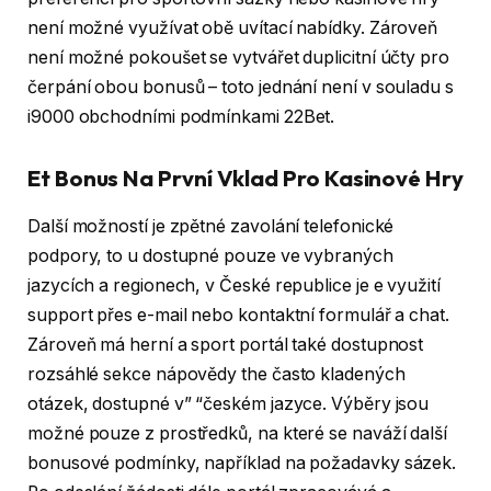
není možné využívat obě uvítací nabídky. Zároveň
není možné pokoušet se vytvářet duplicitní účty pro
čerpání obou bonusů – toto jednání není v souladu s
i9000 obchodními podmínkami 22Bet.
Et Bonus Na První Vklad Pro Kasinové Hry
Další možností je zpětné zavolání telefonické
podpory, to u dostupné pouze ve vybraných
jazycích a regionech, v České republice je e využití
support přes e-mail nebo kontaktní formulář a chat.
Zároveň má herní a sport portál také dostupnost
rozsáhlé sekce nápovědy the často kladených
otázek, dostupné v” “českém jazyce. Výběry jsou
možné pouze z prostředků, na které se naváží další
bonusové podmínky, například na požadavky sázek.