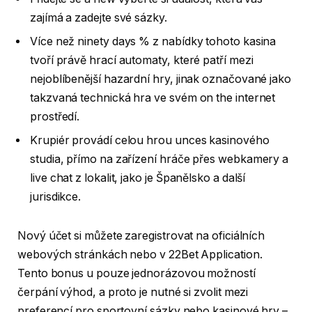
zajímá a zadejte své sázky.
Více než ninety days % z nabídky tohoto kasina
tvoří právě hrací automaty, které patří mezi
nejoblíbenější hazardní hry, jinak označované jako
takzvaná technická hra ve svém on the internet
prostředí.
Krupiér provádí celou hrou unces kasinového
studia, přímo na zařízení hráče přes webkamery a
live chat z lokalit, jako je Španělsko a další
jurisdikce.
Nový účet si můžete zaregistrovat na oficiálních
webových stránkách nebo v 22Bet Application.
Tento bonus u pouze jednorázovou možností
čerpání výhod, a proto je nutné si zvolit mezi
preferencí pro sportovní sázky nebo kasinové hry –