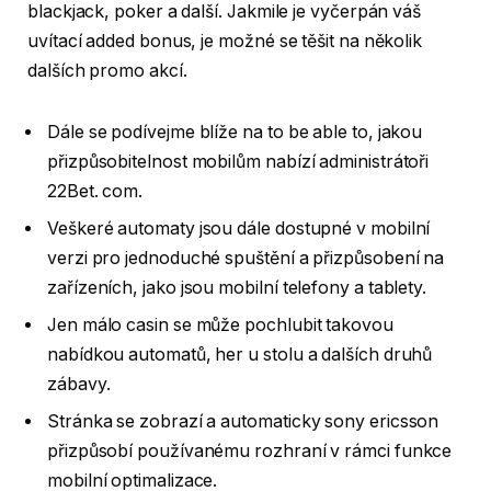
blackjack, poker a další. Jakmile je vyčerpán váš
uvítací added bonus, je možné se těšit na několik
dalších promo akcí.
Dále se podívejme blíže na to be able to, jakou
přizpůsobitelnost mobilům nabízí administrátoři
22Bet. com.
Veškeré automaty jsou dále dostupné v mobilní
verzi pro jednoduché spuštění a přizpůsobení na
zařízeních, jako jsou mobilní telefony a tablety.
Jen málo casin se může pochlubit takovou
nabídkou automatů, her u stolu a dalších druhů
zábavy.
Stránka se zobrazí a automaticky sony ericsson
přizpůsobí používanému rozhraní v rámci funkce
mobilní optimalizace.