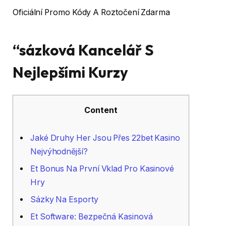
Oficiální Promo Kódy A Roztočení Zdarma
“sázková Kancelář S
Nejlepšími Kurzy
Content
Jaké Druhy Her Jsou Přes 22bet Kasino
Nejvýhodnější?
Et Bonus Na První Vklad Pro Kasinové
Hry
Sázky Na Esporty
Et Software: Bezpečná Kasinová