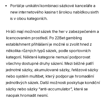
Portál je unikátní kombinaci sázkové kanceláře a
new internetového kasina t širokou nabídkou sixth
is v obou kategoriích.
Hráči mají možnost sázek the her v zabezpečeném a
licencovaném prostředí. Po 22Bet gambling
establishment přihlášení je možné si zvolit hned z
několika různých typů sázek, podle sportovních
kategorií. Některé kategorie nemusí podporovat
všechny dostupné druhy sázení. Mezi běžné patří
jednotné sázky, akumulované sázky, řetězové sázky
nebo systém multibet, který podporuje hromadění
jednotlivých sázek. Další možnosti poskytuje kondiční
sázky nebo sázky “anti-accumulator”, které se
naopak hromadit nesmí.