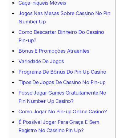
Caça-níqueis Móveis
Jogos Nas Mesas Sobre Cassino No Pin
Number Up
Como Descartar Dinheiro Do Cassino
Pin-up?
Bônus E Promoções Atraentes
Variedade De Jogos
Programa De Bônus Do Pin Up Casino
Tipos De Jogos De Cassino No Pin-up
Posso Jogar Games Gratuitamente No
Pin Number Up Casino?
Como Jogar No Pin-up Online Casino?
É Possível Jogar Para Graça E Sem
Registro No Cassino Pin Up?