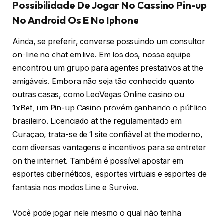
Possibilidade De Jogar No Cassino Pin-up
No Android Os E No Iphone
Ainda, se preferir, converse possuindo um consultor
on-line no chat em live. Em los dos, nossa equipe
encontrou um grupo para agentes prestativos at the
amigáveis. Embora não seja tão conhecido quanto
outras casas, como LeoVegas Online casino ou
1xBet, um Pin-up Casino provém ganhando o público
brasileiro. Licenciado at the regulamentado em
Curaçao, trata-se de 1 site confiável at the moderno,
com diversas vantagens e incentivos para se entreter
on the internet. Também é possível apostar em
esportes cibernéticos, esportes virtuais e esportes de
fantasia nos modos Line e Survive.
Você pode jogar nele mesmo o qual não tenha