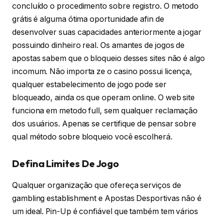
concluído o procedimento sobre registro. O metodo
grátis é alguma ótima oportunidade afin de
desenvolver suas capacidades anteriormente a jogar
possuindo dinheiro real. Os amantes de jogos de
apostas sabem que o bloqueio desses sites não é algo
incomum. Não importa ze o casino possui licença,
qualquer estabelecimento de jogo pode ser
bloqueado, ainda os que operam online. O web site
funciona em metodo full, sem qualquer reclamação
dos usuários. Apenas se certifique de pensar sobre
qual método sobre bloqueio você escolherá.
Defina Limites De Jogo
Qualquer organização que ofereça serviços de
gambling establishment e Apostas Desportivas não é
um ideal. Pin-Up é confiável que também tem vários