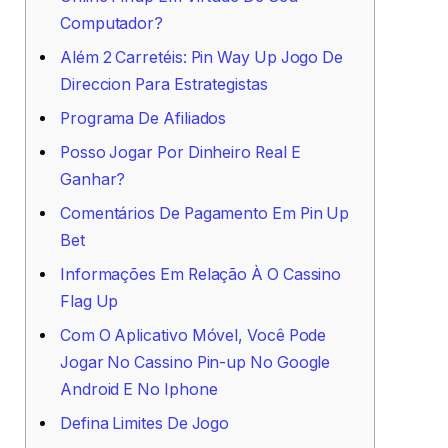
Computador?
Além 2 Carretéis: Pin Way Up Jogo De
Direccion Para Estrategistas
Programa De Afiliados
Posso Jogar Por Dinheiro Real E
Ganhar?
Comentários De Pagamento Em Pin Up
Bet
Informações Em Relação À O Cassino
Flag Up
Com O Aplicativo Móvel, Você Pode
Jogar No Cassino Pin-up No Google
Android E No Iphone
Defina Limites De Jogo