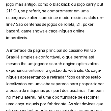
jogo mais antigo, como o blackjack ou jogo carry out
21? Ou, se preferir, se comprometer em uma
espaçonave alien com since moderníssimas slots on-
line? São centenas de jogos de roleta, 21, poker,
bacará, game shows e caça-níqueis online
imperdíveis.
A interface da página principal do cassino Pin Up
Brasil é simples e confortável, o que permite até
mesmo the um jogador search engine optimization
experiência entender a gestão do web site. Os caça-
níqueis apresentando a retirada” “dos ganhos estão
localizados em uma aba separada para proporcionar
a busca de máquinas por part dos usuários. Também
no menu lateral, há uma oportunidade de escolher
uma caça-níqueis por fabricante. As slot devices que
são cependant populares no meio dos compradores