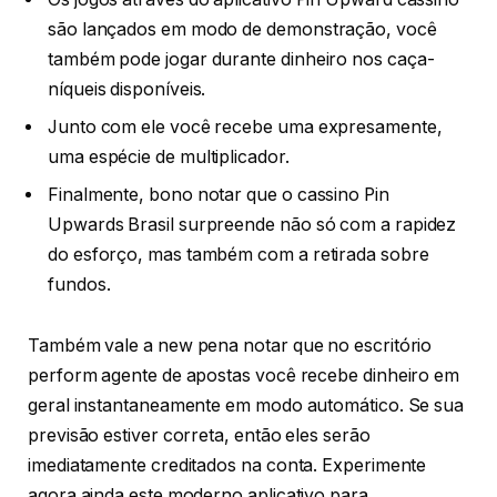
são lançados em modo de demonstração, você
também pode jogar durante dinheiro nos caça-
níqueis disponíveis.
Junto com ele você recebe uma expresamente,
uma espécie de multiplicador.
Finalmente, bono notar que o cassino Pin
Upwards Brasil surpreende não só com a rapidez
do esforço, mas também com a retirada sobre
fundos.
Também vale a new pena notar que no escritório
perform agente de apostas você recebe dinheiro em
geral instantaneamente em modo automático. Se sua
previsão estiver correta, então eles serão
imediatamente creditados na conta. Experimente
agora ainda este moderno aplicativo para