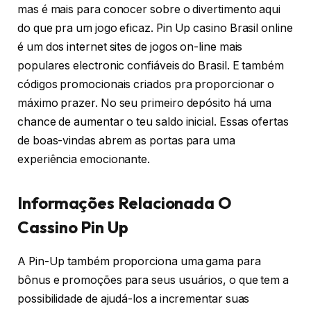
mas é mais para conocer sobre o divertimento aqui
do que pra um jogo eficaz. Pin Up casino Brasil online
é um dos internet sites de jogos on-line mais
populares electronic confiáveis do Brasil. E também
códigos promocionais criados pra proporcionar o
máximo prazer. No seu primeiro depósito há uma
chance de aumentar o teu saldo inicial. Essas ofertas
de boas-vindas abrem as portas para uma
experiência emocionante.
Informações Relacionada O
Cassino Pin Up
A Pin-Up também proporciona uma gama para
bônus e promoções para seus usuários, o que tem a
possibilidade de ajudá-los a incrementar suas