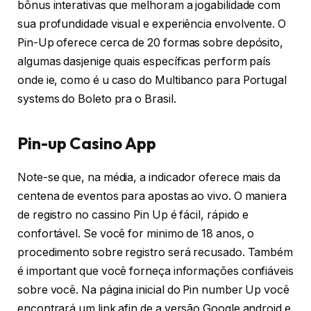
bônus interativas que melhoram a jogabilidade com
sua profundidade visual e experiência envolvente. O
Pin-Up oferece cerca de 20 formas sobre depósito,
algumas dasjenige quais específicas perform país
onde ie, como é u caso do Multibanco para Portugal
systems do Boleto pra o Brasil.
Pin-up Casino App
Note-se que, na média, a indicador oferece mais da
centena de eventos para apostas ao vivo. O maniera
de registro no cassino Pin Up é fácil, rápido e
confortável. Se você for minimo de 18 anos, o
procedimento sobre registro será recusado. Também
é important que você forneça informações confiáveis
​​sobre você. Na página inicial do Pin number Up você
encontrará um link afin de a versão Google android e