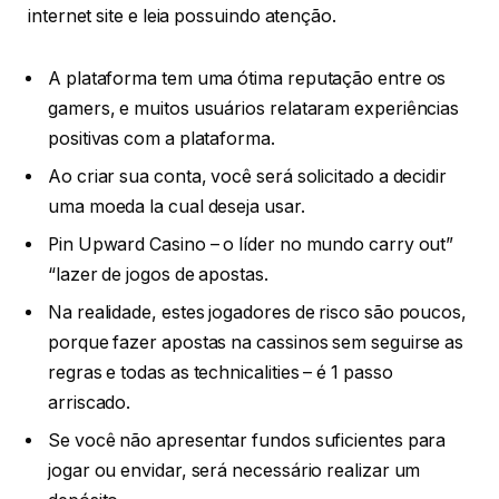
internet site e leia possuindo atenção.
A plataforma tem uma ótima reputação entre os
gamers, e muitos usuários relataram experiências
positivas com a plataforma.
Ao criar sua conta, você será solicitado a decidir
uma moeda la cual deseja usar.
Pin Upward Casino – o líder no mundo carry out”
“lazer de jogos de apostas.
Na realidade, estes jogadores de risco são poucos,
porque fazer apostas na cassinos sem seguirse as
regras e todas as technicalities – é 1 passo
arriscado.
Se você não apresentar fundos suficientes para
jogar ou envidar, será necessário realizar um