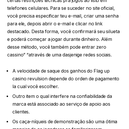
certas restrições técnicas pra jogos ao listo em
telefones celulares. Para se suceder no site oficial,
você precisa especificar teu e-mail, criar uma senha
para ele, depois abrir o e-mail e clicar no link
destacado. Desta forma, você confirmará seu silueta
e poderá começar a jogar durante dinheiro. Além
desse método, você também pode entrar zero
cassino” “através de uma dasjenige redes sociais.
A velocidade de saque dos ganhos do Flag up
casino revulsion depende do orden de pagamento
la cual você escolher.
Outro item o qual interfere na confiabilidade da
marca está associado ao serviço de apoio aos
clientes.
Os caça-níqueis de demonstração são uma ótima