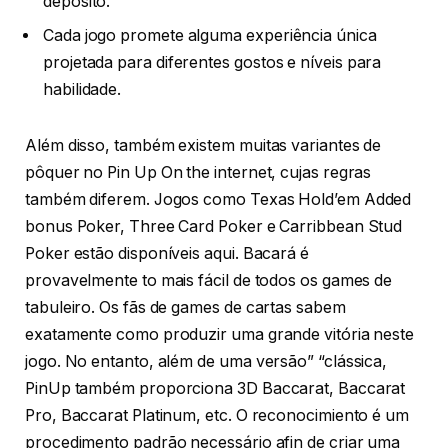
depósito.
Cada jogo promete alguma experiência única
projetada para diferentes gostos e níveis para
habilidade.
Além disso, também existem muitas variantes de
pôquer no Pin Up On the internet, cujas regras
também diferem. Jogos como Texas Hold’em Added
bonus Poker, Three Card Poker e Carribbean Stud
Poker estão disponíveis aqui. Bacará é
provavelmente to mais fácil de todos os games de
tabuleiro. Os fãs de games de cartas sabem
exatamente como produzir uma grande vitória neste
jogo. No entanto, além de uma versão” “clássica,
PinUp também proporciona 3D Baccarat, Baccarat
Pro, Baccarat Platinum, etc. O reconocimiento é um
procedimento padrão necessário afin de criar uma