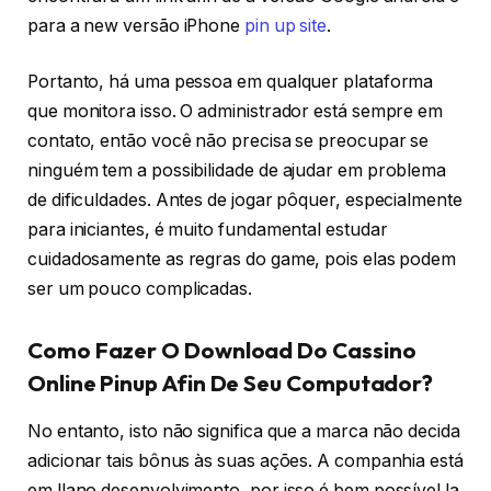
para a new versão iPhone
pin up site
.
Portanto, há uma pessoa em qualquer plataforma
que monitora isso. O administrador está sempre em
contato, então você não precisa se preocupar se
ninguém tem a possibilidade de ajudar em problema
de dificuldades. Antes de jogar pôquer, especialmente
para iniciantes, é muito fundamental estudar
cuidadosamente as regras do game, pois elas podem
ser um pouco complicadas.
Como Fazer O Download Do Cassino
Online Pinup Afin De Seu Computador?
No entanto, isto não significa que a marca não decida
adicionar tais bônus às suas ações. A companhia está
em llano desenvolvimento, por isso é bem possível la