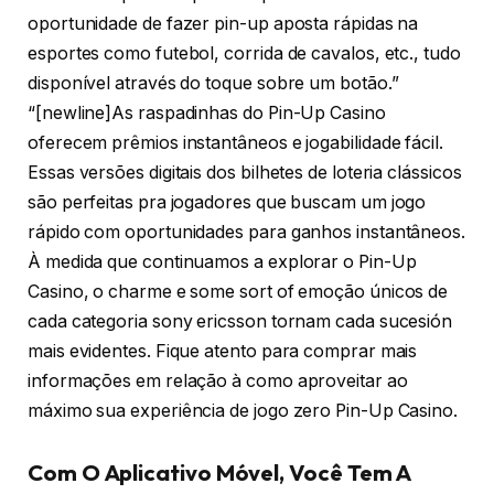
oportunidade de fazer pin-up aposta rápidas na
esportes como futebol, corrida de cavalos, etc., tudo
disponível através do toque sobre um botão.”
“[newline]As raspadinhas do Pin-Up Casino
oferecem prêmios instantâneos e jogabilidade fácil.
Essas versões digitais dos bilhetes de loteria clássicos
são perfeitas pra jogadores que buscam um jogo
rápido com oportunidades para ganhos instantâneos.
À medida que continuamos a explorar o Pin-Up
Casino, o charme e some sort of emoção únicos de
cada categoria sony ericsson tornam cada sucesión
mais evidentes. Fique atento para comprar mais
informações em relação à como aproveitar ao
máximo sua experiência de jogo zero Pin-Up Casino.
Com O Aplicativo Móvel, Você Tem A