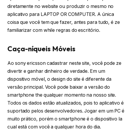
diretamente no website ou produzir o mesmo no
aplicativo para LAPTOP OR COMPUTER. A única
coisa que você tem que fazer, antes para tudo, é ze
familiarizar com while regras do escritório.
Caça-níqueis Móveis
Ao sony ericsson cadastrar neste site, você pode ze
divertir e ganhar dinheiro de verdade. Em um
dispositivo móvel, o design do site é diferente da
versão principal. Você pode baixar a versão do
smartphone the qualquer momento na nosso site.
Todos os dados estão atualizados, pois to aplicativo é
suportado pelos desenvolvedores. Jogar em um PC é
muito prático, porém o smartphone é o dispositivo la
cual está com você a qualquer hora do dia.