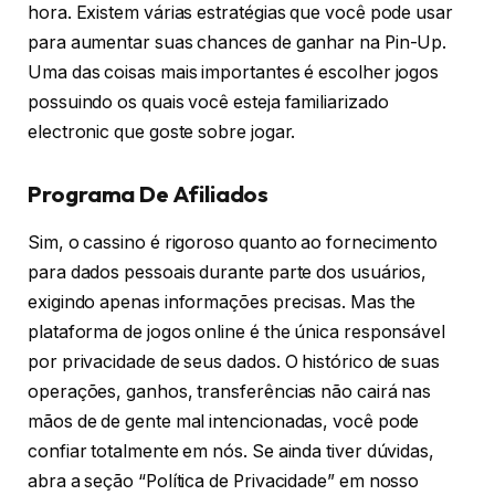
hora. Existem várias estratégias que você pode usar
para aumentar suas chances de ganhar na Pin-Up.
Uma das coisas mais importantes é escolher jogos
possuindo os quais você esteja familiarizado
electronic que goste sobre jogar.
Programa De Afiliados
Sim, o cassino é rigoroso quanto ao fornecimento
para dados pessoais durante parte dos usuários,
exigindo apenas informações precisas. Mas the
plataforma de jogos online é the única responsável
por privacidade de seus dados. O histórico de suas
operações, ganhos, transferências não cairá nas
mãos de de gente mal intencionadas, você pode
confiar totalmente em nós. Se ainda tiver dúvidas,
abra a seção “Política de Privacidade” em nosso