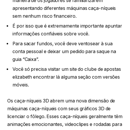
maneira de os jogadores se familiarizarem
apresentando diferentes máquinas caça-níqueis
sem nenhum risco financeiro.
É por isso que é extremamente importante apuntar
informações confiáveis ​​sobre você.
Para sacar fundos, você deve ventosear à sua
conta pessoal e deixar um pedido para saque na
guia “Caixa”.
Você só precisa visitar um site do clube de apostas
elizabeth encontrar lá alguma seção com versões
móveis.
Os caça-níqueis 3D abrem uma nova dimensão de
máquinas caça-níqueis com seus gráficos 3D de
licenciar o fôlego. Esses caça-níqueis geralmente têm
animações emocionantes, videoclipes e rodadas para