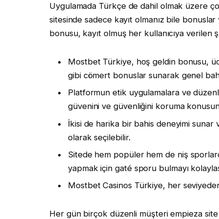
Uygulamada Türkçe de dahil olmak üzere çok ç
sitesinde sadece kayıt olmanız bile bonuslar
bonusu, kayıt olmuş her kullanıcıya verilen ş
Mostbet Türkiye, hoş geldin bonusu, ü
gibi cömert bonuslar sunarak genel bahis
Platformun etik uygulamalara ve düzenl
güvenini ve güvenliğini koruma konusun
İkisi de harika bir bahis deneyimi sunar v
olarak seçilebilir.
Sitede hem popüler hem de niş sporlard
yapmak için gaté sporu bulmayı kolaylaş
Mostbet Casinos Türkiye, her seviyeden 
Her gün birçok düzenli müşteri empieza site 