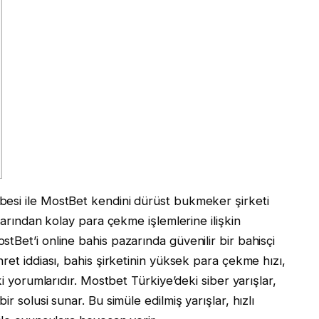
esi ile MostBet kendini dürüst bukmeker şirketi
larından kolay para çekme işlemlerine ilişkin
tBet’i online bahis pazarında güvenilir bir bahisçi
ret iddiası, bahis şirketinin yüksek para çekme hızı,
ki yorumlarıdır. Mostbet Türkiye’deki siber yarışlar,
r solusi sunar. Bu simüle edilmiş yarışlar, hızlı