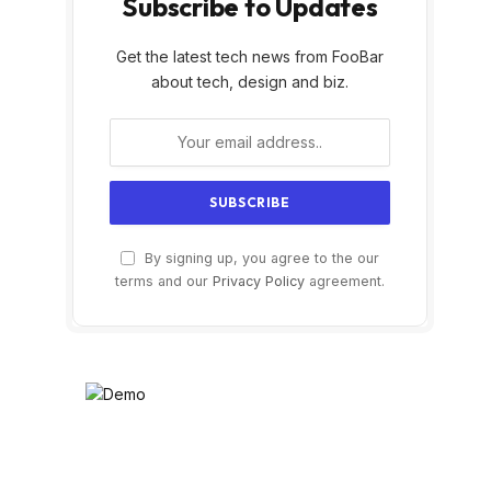
Subscribe to Updates
Get the latest tech news from FooBar
about tech, design and biz.
By signing up, you agree to the our
terms and our
Privacy Policy
agreement.