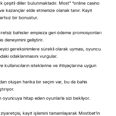
eşitli diller bulunmaktadır. Most” “online casino
 ve kazançlar elde etmenize olanak tanır. Kayıt
artsız bir bonustur.
cretsiz bahisler empieza geri ödeme promosyonları
 deneyimini geliştirir.
eyici gereksinimlere sürekli olarak uyması, oyuncu
daki odaklanmasını vurgular.
e kullanıcıların isteklerine ve ihtiyaçlarına uygun
an oluşan harika bir seçim var, bu da bahis
tırıyor.
oyuncuya hitap eden oyunlarla sizi bekliyor.
ziyaretçisi, kayıt işlemini tamamlayarak Mostbet’in